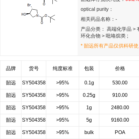
optical purity：
相关药品名称：-
产品分类： 高端化学品 > 有
环化合物 > 吡咯烷类 ;
* 韶远所有产品仅供科研使
品牌
货号
纯度标准
包装
价格
韶远
SY504358
>95%
0.1g
530.00
韶远
SY504358
>95%
0.25g
910.00
韶远
SY504358
>95%
1g
2480.00
韶远
SY504358
>95%
5g
9160.00
韶远
SY504358
>95%
bulk
POA