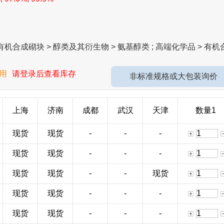
机合成砌块 > 醇类及其衍生物 > 氨基醇类 ; 高端化学品 > 有机
用
请登录后查看库存
非标准规格或大包装询价
上海
济南
成都
武汉
天津
数量1
现货
现货
-
-
-
现货
现货
-
-
-
现货
现货
-
-
现货
现货
现货
-
-
-
现货
现货
-
-
-