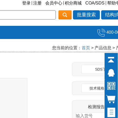
|
|
|
登录
注册
会员中心
积分商城
COA/SDS
帮助
批量搜索
结构
400-0
您当前的位置：
首页
> 产品信息 >
SDS下载
技术规格说明书
检测报告(COA)