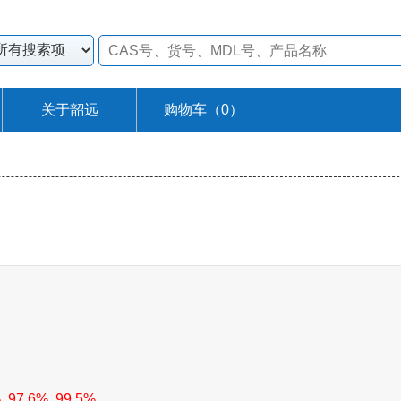
关于韶远
购物车（
0
）
, 97.6%, 99.5%