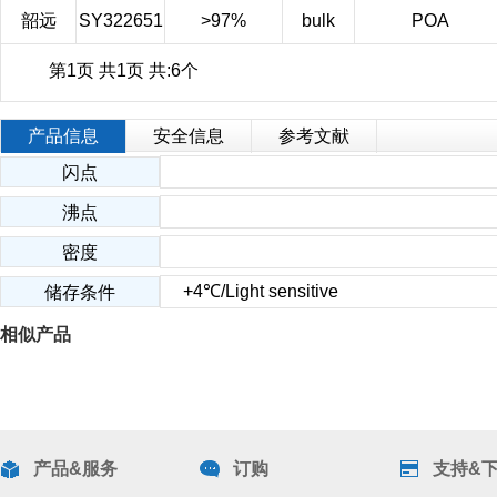
韶远
SY322651
>97%
bulk
POA
第1页 共1页 共:6个
产品信息
安全信息
参考文献
闪点
沸点
密度
+4℃/Light sensitive
储存条件
相似产品
产品&服务
订购
支持&