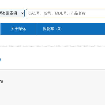
关于韶远
购物车（
0
）
d
76