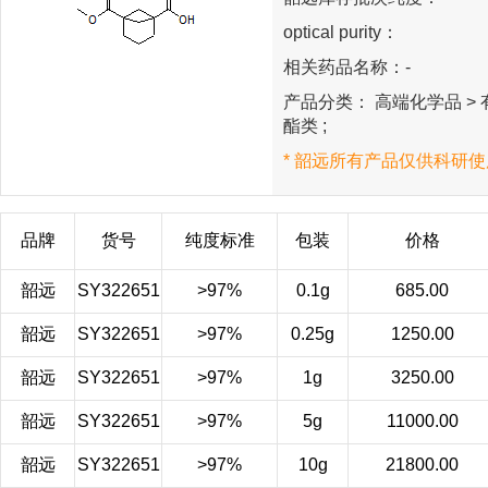
optical purity：
相关药品名称：-
产品分类： 高端化学品 > 有
酯类 ;
* 韶远所有产品仅供科研使
品牌
货号
纯度标准
包装
价格
韶远
SY322651
>97%
0.1g
685.00
韶远
SY322651
>97%
0.25g
1250.00
韶远
SY322651
>97%
1g
3250.00
韶远
SY322651
>97%
5g
11000.00
韶远
SY322651
>97%
10g
21800.00