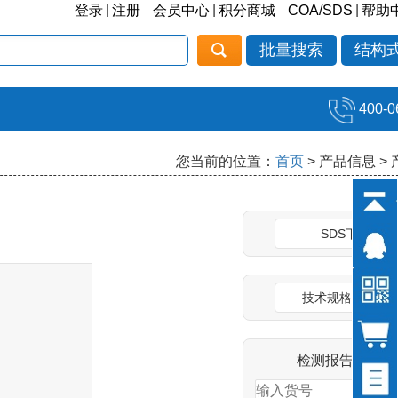
|
|
|
登录
注册
会员中心
积分商城
COA/SDS
帮助
批量搜索
结构
400-0
您当前的位置：
首页
> 产品信息 >
SDS下载
技术规格说明书
检测报告(COA)