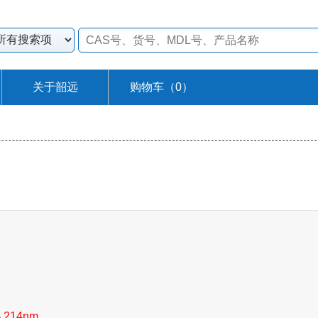
关于韶远
购物车（
0
）
% 214nm