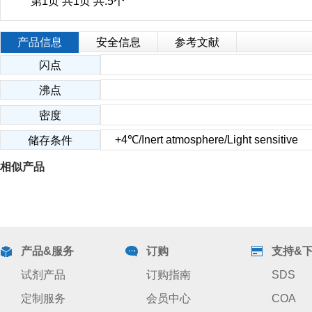
第1页 共1页 共:5个
产品信息
安全信息
参考文献
闪点
沸点
密度
+4℃/Inert atmosphere/Light sensitive
储存条件
相似产品
产品&服务
订购
支持&
试剂产品
订购指南
SDS
定制服务
会员中心
COA