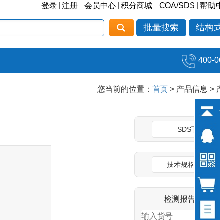
|
|
|
登录
注册
会员中心
积分商城
COA/SDS
帮助
批量搜索
结构
400-0
您当前的位置：
首页
> 产品信息 >
SDS下载
技术规格说明书
检测报告(COA)