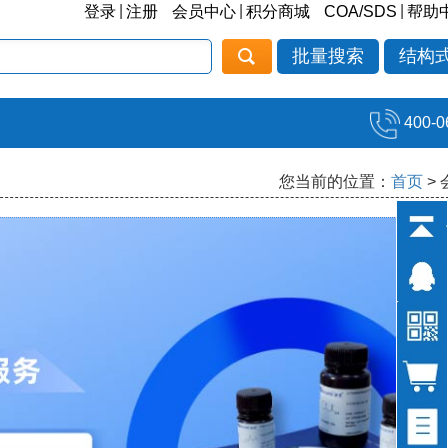
|
|
|
登录
注册
会员中心
积分商城
COA/SDS
帮助
批量搜索
结构
400-0
您当前的位置：
首页
>