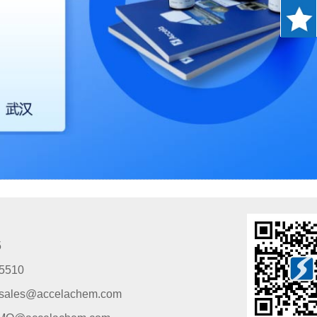
5
5510
s@accelachem.com