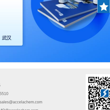
5
5510
s@accelachem.com