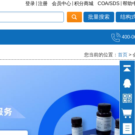
|
|
|
登录
注册
会员中心
积分商城
COA/SDS
帮助
批量搜索
结构
400-0
您当前的位置：
首页
>